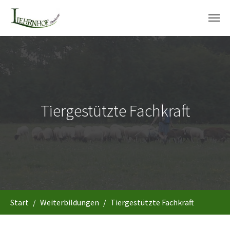
Skip to main content
Tiergestützte Fachkraft
You are here:
Start
Weiterbildungen
Tiergestützte Fachkraft