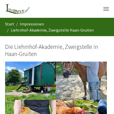
Skip to main content
You are here:
Start
Impressionen
Liehrnhof-Akademie, Zweigstelle Haan-Gruiten
Die Liehrnhof-Akademie, Zweigstelle in
Haan-Gruiten